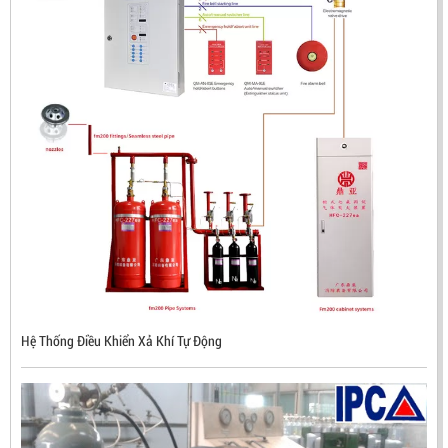
Hệ Thống Điều Khiển Xả Khí Tự Động
ĐẦU BÁO LỬA CHỐNG NỔ CHỐNG NƯỚC UV/IR- UX300
NHẬP KHẨU HÀN QUỐC
LIÊN HỆ