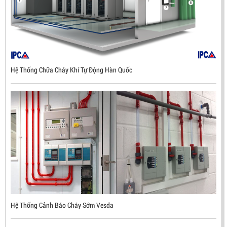
Hệ Thống Chữa Cháy Khí Tự Động Hàn Quốc
ĐẦU BÁO LỬA CHỐNG NỔ UV/IR- UX300 –
MEKASENTRON KOREA
LIÊN HỆ
Mã sản phẩm: UX300
Hệ Thống Cảnh Báo Cháy Sớm Vesda