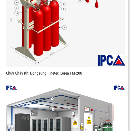
ĐẦU BÁO LỬA CHỐNG NỔ IR3- DX500 (MEKASENTRON
KOREA)
LIÊN HỆ
Mã sản phẩm: DX500
Chữa Cháy Khí Dongsung Finetec Korea FM-200