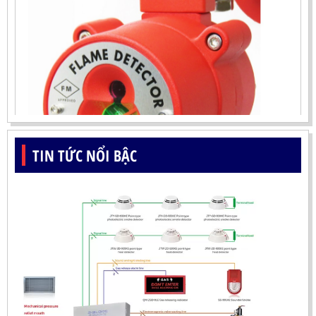
TIN TỨC NỔI BẬC
ĐẦU BÁO LỬA UV-IR CHỐNG NỔ-UX150 KOREA
LIÊN HỆ
Mã sản phẩm: UX150