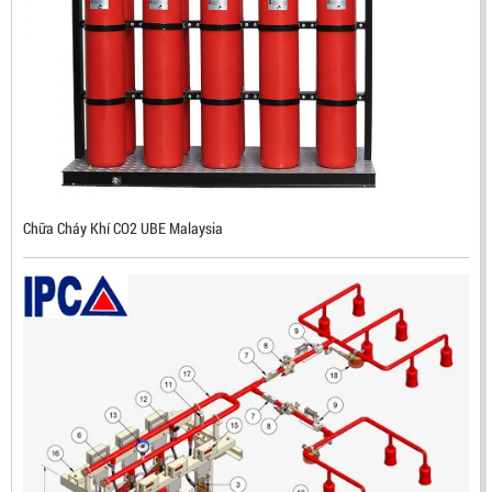
ĐẦU BÁO TIA LỬA IR3 RX500 CHỐNG CHÁY NỔ TIÊU
CHUẨN FM HÀN QUỐC
LIÊN HỆ
Mã sản phẩm: RX500
Chữa Cháy Khí CO2 UBE Malaysia