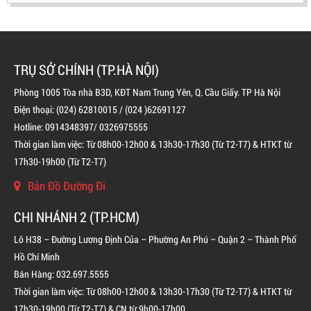
TRỤ SỞ CHÍNH (TP.HÀ NỘI)
Phòng 1005 Tòa nhà B3D, KĐT Nam Trung Yên, Q. Cầu Giấy. TP Hà Nội
Điện thoại: (024) 62810015 / (024 )62691127
Hotline: 0914348397/ 0326975555
Thời gian làm việc: Từ 08h00-12h00 & 13h30-17h30 (Từ T2-T7) & HTKT từ
17h30-19h00 (Từ T2-T7)
Bản Đồ Đường Đi
BÌNH CHỮA CHÁY ĐỘC LẬP KHÍ FM200
CHI NHÁNH 2 (TP.HCM)
LIÊN HỆ
Lô H38 – Đường Lương Định Của – Phường An Phú – Quận 2 – Thành Phố
Hồ Chí Minh
Bán Hàng: 032.697.5555
Thời gian làm việc: Từ 08h00-12h00 & 13h30-17h30 (Từ T2-T7) & HTKT từ
17h30-19h00 (Từ T2-T7) & CN từ 9h00-17h00