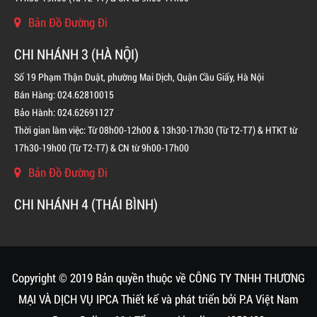
Bản Đồ Đường Đi
CHI NHÁNH 3 (HÀ NỘI)
Số 19 Phạm Thận Duật, phường Mai Dịch, Quận Cầu Giấy, Hà Nội
Bán Hàng: 024.62810015
Bảo Hành: 024.62691127
Thời gian làm việc: Từ 08h00-12h00 & 13h30-17h30 (Từ T2-T7) & HTKT từ
17h30-19h00 (Từ T2-T7) & CN từ 9h00-17h00
Bản Đồ Đường Đi
CHI NHÁNH 4 (THÁI BÌNH)
BÌNH CHỮA CHÁY KHÍ FM200 CHO TỦ ĐIỆN
LIÊN HỆ
Copyright © 2019 Bản quyền thuộc về CÔNG TY TNHH THƯƠNG
MẠI VÀ DỊCH VỤ IPCA
Thiết kế và phát triển bởi
P.A Việt Nam