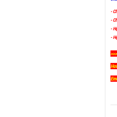
-
Ch
-
Ch
-
Hệ
ĐẦU BÁO LỬA CHỐNG NỔ IR3- DX500
-
Hệ
(MEKASENTRON KOREA)
LIÊN HỆ
>>>
Mã sản phẩm: DX500
Hot
Ema