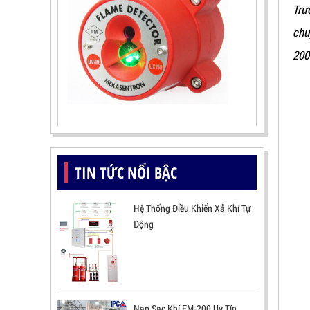
Trư
chu
200
ĐẦU BÁO LỬA UV-IR CHỐNG NỔ-
UX150 KOREA
LIÊN HỆ
Mã sản phẩm: UX150
TIN TỨC NỔI BẬC
Hệ Thống Điều Khiển Xả Khí Tự
Động
Nạp Sạc Khí FM-200 Uy Tín