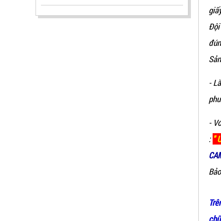
giấ
Đội
đún
Sản
ĐẦU BÁO TIA LỬA IR3 RX500 CHỐNG
- L
CHÁY NỔ TIÊU CHUẨN FM HÀN QUỐC
phư
LIÊN HỆ
Mã sản phẩm: RX500
- V
:
" 
CAM
Bảo
Trê
chữ