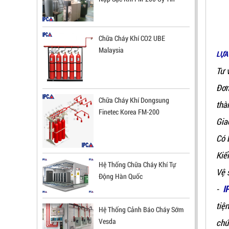
Chữa Cháy Khí CO2 UBE
Malaysia
LỰA
ĐẦU BÁO LỬA CHỐNG NỔ CHỐNG
Tư 
NƯỚC UV/IR- UX300 NHẬP KHẨU HÀN
Đơn
QUỐC
Chữa Cháy Khí Dongsung
thà
LIÊN HỆ
Finetec Korea FM-200
Gia
Mã sản phẩm: UX300
Có 
Kiể
Hệ Thống Chữa Cháy Khí Tự
Vệ 
Động Hàn Quốc
-
I
tiệ
Hệ Thống Cảnh Báo Cháy Sớm
Vesda
chứ