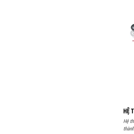
BÌNH CHỮA CHÁY ĐỘC LẬP KHÍ FM200
LIÊN HỆ
HỆ 
Hệ th
thành