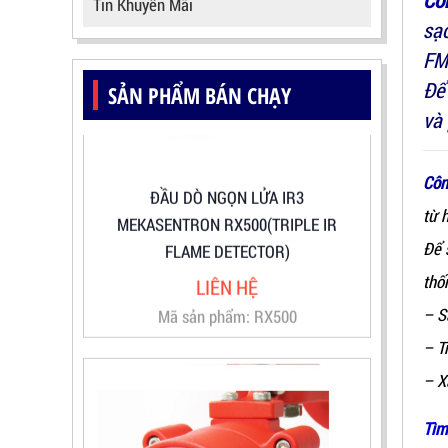
Cô
Tin Khuyến Mãi
sạ
FM 
Để
SẢN PHẨM BÁN CHẠY
và 
ĐẦU DÒ NGỌN LỬA IR3
MEKASENTRON RX500(TRIPLE IR
Côn
FLAME DETECTOR)
từ 
LIÊN HỆ
Để 
Mã sản phẩm: RX500
thố
– S
– T
– X
Tìm