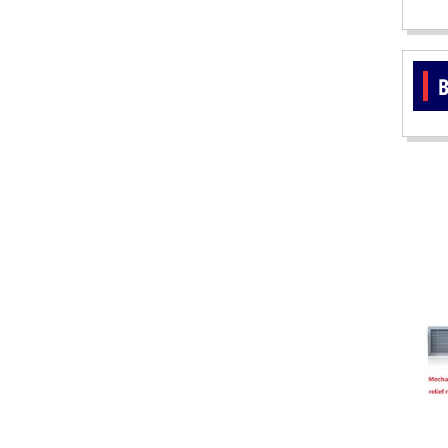
B
ĐẦU BÁO LỬA CHỐNG NỔ UV/IR-
UX300 – MEKASENTRON KOREA
LIÊN HỆ
Mã sản phẩm: UX300