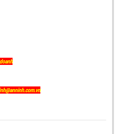
 doanh
ninh@anninh.com.vn