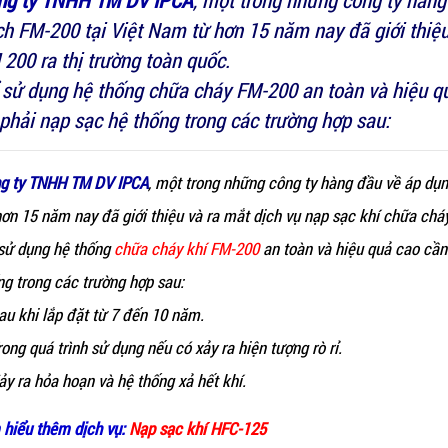
ng ty TNHH TM DV IPCA
, một trong những công ty hàn
ch FM-200 tại Việt Nam từ hơn 15 năm nay đã giới thiệu
200 ra thị trường toàn quốc.
 sử dụng hệ thống chữa cháy FM-200 an toàn và hiệu qu
phải nạp sạc hệ th
ống trong các trường hợp sau:
g ty TNHH TM DV IPCA
, một trong những công ty hàng đầu về áp dụ
hơn 15 năm nay đã giới thiệu và ra mắt dịch vụ nạp sạc khí chữa cháy
sử dụng hệ thống
chữa cháy khí FM-200
an toàn và hiệu quả cao cần 
ng trong các trường hợp sau:
au khi lắp đặt từ 7 đến 10 năm.
rong quá trình sử dụng nếu có xảy ra hiện tượng rò rỉ.
ảy ra hỏa hoạn và hệ thống xả hết khí.
 hiểu thêm dịch vụ:
Nạp sạc khí HFC-125