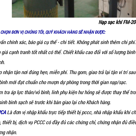
Nạp sạc khí FM-20
 CHỌN ĐƠN VỊ CHÚNG TÔI, QUÝ KHÁCH HÀNG SẼ NHẬN ĐƯỢC:
vấn chính xác, báo giá cụ thể - chi tiết. Không phát sinh thêm chi phí.
 giá cạnh tranh tốt nhất có thể. Chiết khấu cao đối với số lượng bình
nh.
o nhận tận nơi đúng hẹn, miễn phí. Thu gom, giao trả lại tận ví trí sa
bình mới đạt chuẩn cho mượn dự phòng trong thời gian nạp/sạc.
m tra áp lực thân/vỏ bình, linh phụ kiện hư hỏng sẽ được thay thế tro
sinh bình sạch sẽ trước khi bàn giao lại cho Khách hàng.
PCA
Là đơn vị nhập khẩu trực tiếp thiết bị pccc, nhà nhập khẩu khí 
n, thiết bị, dịch vụ PCCC có đầy đủ các chứng chỉ, chứng nhận đủ đ
ng nhận.