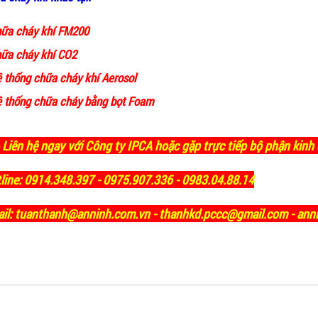
ữa cháy khí FM200
ữa cháy khí CO2
 thống chữa cháy khí Aerosol
 thống chữa cháy bằng bọt Foam
 Liên hệ ngay với Công ty IPCA hoặc gặp trực tiếp bộ phận kinh
line: 0914.348.397 - 0975.907.336 - 0983.04.88.14
il: tuanthanh@anninh.com.vn - thanhkd.pccc@gmail.com - an