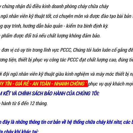
y chứng nhận đủ điều kinh doanh phòng cháy chữa cháy
 ngũ nhân viên kỹ thuật tốt, có chuyên môn và được đào tạo bài bản
g quy trình, hướng dẫn bảo quản - kiểm tra bình định kỳ.
 phẩm được đổi trả nếu chất lượng không đảm bảo.
à đơn vị có uy tín trong lĩnh vực PCCC, Chúng tôi luôn luôn cố gắng
ơng tiện, thiết bị phục vụ công tác PCCC đạt chất lượng cao, đúng tiê
ới đội ngũ nhân viên kỹ thuật giàu kinh nghiệm và máy móc thiết bị 
UY TÍN - GIÁ RẺ - AN TOÀN - NHANH CHÓNG "
phục vụ quý khách mọi 
 KẾT VÀ CHÍNH SÁCH BẢO HÀNH CỦA CHÚNG TÔI:
 hành từ 6 đến 12 tháng.
n đây là những thông tin cơ bản về hệ thống chữa cháy khí nitơ, các 
a cháy khí khác tại: