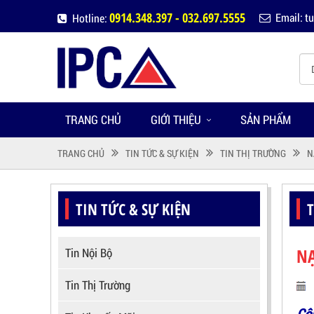
0914.348.397 - 032.697.5555
Email: 
Hotline:
TRANG CHỦ
GIỚI THIỆU
SẢN PHẨM
TRANG CHỦ
TIN TỨC & SỰ KIỆN
TIN THỊ TRƯỜNG
N
TIN TỨC & SỰ KIỆN
NẠ
Tin Nội Bộ
Tin Thị Trường