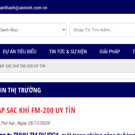
tuanthanh@anninh.com.vn
DỰ ÁN TIÊU BIỂU
TIN TỨC & SỰ KIỆN
GIẢI PHÁP
T
ẠP SẠC KHÍ FM-200 UY TÍN
TIN THỊ TRƯỜNG
P SẠC KHÍ FM-200 UY TÍN
Thứ hai , Ngày 28/12/2020