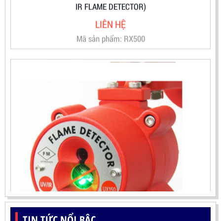
ĐẦU BÁO LỬA UV-IR CHỐNG NỔ-UX150 KOREA
TIN TỨC NỔI BẬC