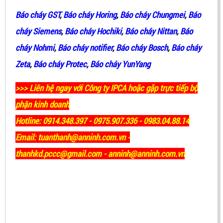
Báo cháy GST
,
Báo cháy Horing
,
Báo cháy Chungmei
,
Báo
cháy Siemens
,
Báo cháy Hochiki
,
Báo cháy Nittan
,
Báo
cháy Nohmi
,
Báo cháy notifier
,
Báo cháy Bosch
,
Báo cháy
Zeta
,
Báo cháy Protec
,
Báo cháy YunYang
>>> Liên hệ ngay với Công ty IPCA hoặc gặp trực tiếp bộ
phận kinh doanh
Hotline: 0914.348.397 - 0975.907.336 - 0983.04.88.14
Email: tuanthanh@anninh.com.vn -
thanhkd.pccc@gmail.com - anninh@anninh.com.vn