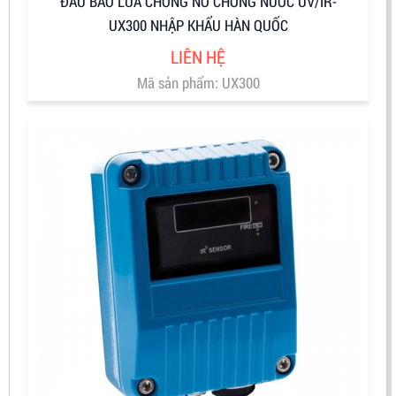
ĐẦU BÁO LỬA CHỐNG NỔ CHỐNG NƯỚC UV/IR-
UX300 NHẬP KHẨU HÀN QUỐC
LIÊN HỆ
Mã sản phẩm: UX300