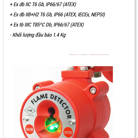
+ Ex db IIC T6 Gb, IP66/67 (ATEX)
+ Ex db IIB+H2 T6 Gb, IP66 (ATEX, IECEx, NEPSI)
+ Ex tb IIIC T85ºC Db, IP66/67 (ATEX)
- Khối lượng đầu báo 1.4 Kg