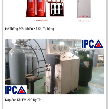
ĐẦU BÁO LỬA CHỐNG NỔ CHỐNG NƯỚC UV/IR- UX300
NHẬP KHẨU HÀN QUỐC
Hệ Thống Điều Khiển Xả Khí Tự Động
LIÊN HỆ
Mã sản phẩm: UX300
Nạp Sạc Khí FM-200 Uy Tín