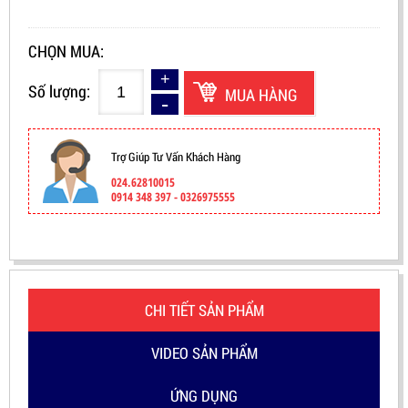
CHỌN MUA:
Số lượng:
MUA HÀNG
Trợ Giúp Tư Vấn Khách Hàng
024.62810015
0914 348 397 - 0326975555
CHI TIẾT SẢN PHẨM
VIDEO SẢN PHẨM
ỨNG DỤNG