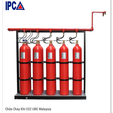
ĐẦU BÁO TIA LỬA IR3 RX500 CHỐNG CHÁY NỔ TIÊU
CHUẨN FM HÀN QUỐC
LIÊN HỆ
Mã sản phẩm: RX500
Chữa Cháy Khí CO2 UBE Malaysia