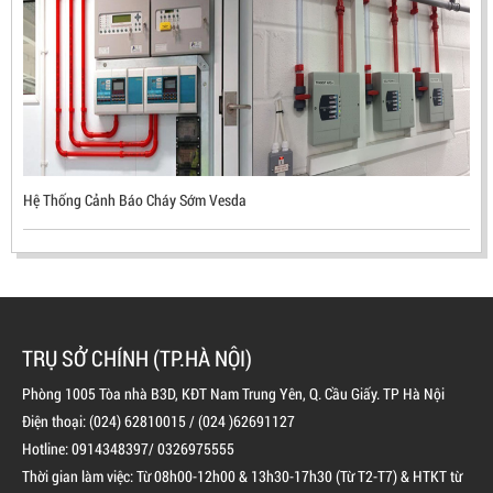
LIÊN HỆ
Mã sản phẩm: UX300
Hệ Thống Cảnh Báo Cháy Sớm Vesda
TRỤ SỞ CHÍNH (TP.HÀ NỘI)
Phòng 1005 Tòa nhà B3D, KĐT Nam Trung Yên, Q. Cầu Giấy. TP Hà Nội
Điện thoại: (024) 62810015 / (024 )62691127
Hotline: 0914348397/ 0326975555
BÌNH CHỮA CHÁY ĐỘC LẬP KHÍ FM200
Thời gian làm việc: Từ 08h00-12h00 & 13h30-17h30 (Từ T2-T7) & HTKT từ
LIÊN HỆ