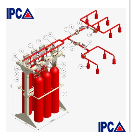
ĐẦU BÁO LỬA CHỐNG NỔ IR3- DX500 (MEKASENTRON
KOREA)
LIÊN HỆ
Mã sản phẩm: DX500