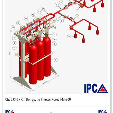
ĐẦU BÁO LỬA CHỐNG NỔ IR3- DX500 (MEKASENTRON
KOREA)
LIÊN HỆ
Mã sản phẩm: DX500
Chữa Cháy Khí Dongsung Finetec Korea FM-200