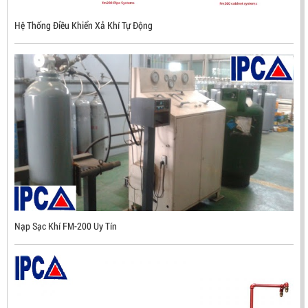
ĐẦU BÁO LỬA CHỐNG NỔ CHỐNG NƯỚC UV/IR- UX300
Hệ Thống Điều Khiển Xả Khí Tự Động
NHẬP KHẨU HÀN QUỐC
LIÊN HỆ
Mã sản phẩm: UX300
Nạp Sạc Khí FM-200 Uy Tín