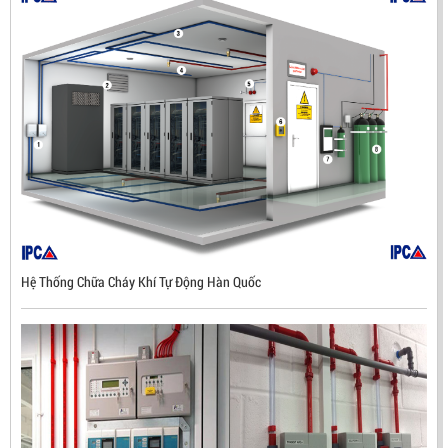
Hệ Thống Chữa Cháy Khí Tự Động Hàn Quốc
ĐẦU BÁO LỬA CHỐNG NỔ UV/IR- UX300 –
MEKASENTRON KOREA
LIÊN HỆ