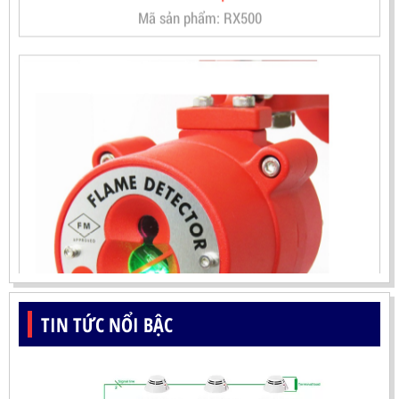
TIN TỨC NỔI BẬC
ĐẦU BÁO LỬA UV-IR CHỐNG NỔ-UX150 KOREA
LIÊN HỆ