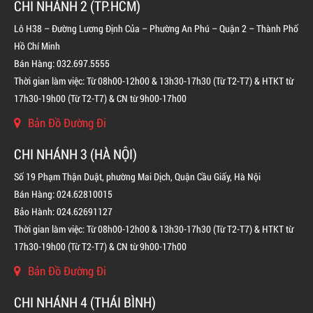
CHI NHÁNH 2 (TP.HCM)
Lô H38 – Đường Lương Định Của – Phường An Phú – Quận 2 – Thành Phố
Hồ Chí Minh
Bán Hàng: 032.697.5555
Thời gian làm việc: Từ 08h00-12h00 & 13h30-17h30 (Từ T2-T7) & HTKT từ
17h30-19h00 (Từ T2-T7) & CN từ 9h00-17h00
Bản Đồ Đường Đi
CHI NHÁNH 3 (HÀ NỘI)
Số 19 Phạm Thận Duật, phường Mai Dịch, Quận Cầu Giấy, Hà Nội
Bán Hàng: 024.62810015
Bảo Hành: 024.62691127
Thời gian làm việc: Từ 08h00-12h00 & 13h30-17h30 (Từ T2-T7) & HTKT từ
17h30-19h00 (Từ T2-T7) & CN từ 9h00-17h00
Bản Đồ Đường Đi
BÌNH CHỮA CHÁY KHÍ FM200 CHO TỦ ĐIỆN
CHI NHÁNH 4 (THÁI BÌNH)