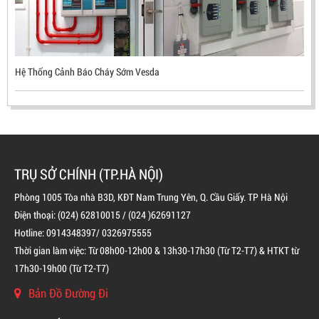
Mã sản phẩm: UX300
Hệ Thống Cảnh Báo Cháy Sớm Vesda
TRỤ SỞ CHÍNH (TP.HÀ NỘI)
Phòng 1005 Tòa nhà B3D, KĐT Nam Trung Yên, Q. Cầu Giấy. TP Hà Nội
Điện thoại: (024) 62810015 / (024 )62691127
Hotline: 0914348397/ 0326975555
Thời gian làm việc: Từ 08h00-12h00 & 13h30-17h30 (Từ T2-T7) & HTKT từ
BÌNH CHỮA CHÁY ĐỘC LẬP KHÍ FM200
17h30-19h00 (Từ T2-T7)
LIÊN HỆ
Bản Đồ Đường Đi