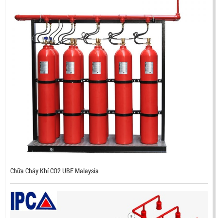
ĐẦU BÁO TIA LỬA IR3 RX500 CHỐNG CHÁY NỔ TIÊU
CHUẨN FM HÀN QUỐC
LIÊN HỆ
Mã sản phẩm: RX500
Chữa Cháy Khí CO2 UBE Malaysia