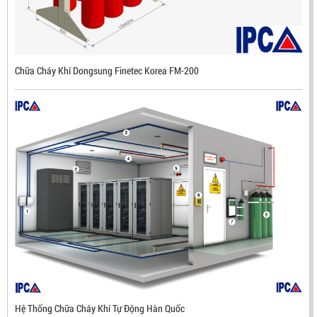
ĐẦU BÁO LỬA CHỐNG NỔ IR3- DX500 (MEKASENTRON
KOREA)
LIÊN HỆ
Chữa Cháy Khí Dongsung Finetec Korea FM-200
Mã sản phẩm: DX500
Hệ Thống Chữa Cháy Khí Tự Động Hàn Quốc