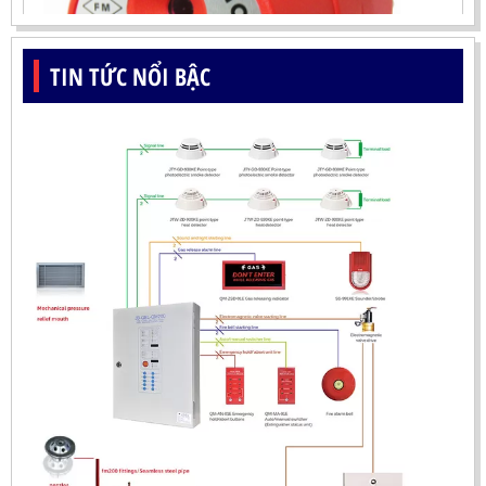
TIN TỨC NỔI BẬC
ĐẦU BÁO LỬA UV-IR CHỐNG NỔ-UX150 KOREA
LIÊN HỆ
Mã sản phẩm: UX150