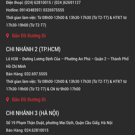
Điện thoại: (024) 62810015 / (024 )62691127
Hotline: 0914348397/ 0326975555
Thời gian làm việc: Từ 08h00-12h00 & 13h30-17h30 (Từ T2-T7) & HTKT từ
17h30-19h00 (Từ T2-T7)
Bản Đồ Đường Đi
BÌNH CHỮA CHÁY ĐỘC LẬP KHÍ FM200
CHI NHÁNH 2 (TP.HCM)
LIÊN HỆ
Lô H38 – Đường Lương Định Của – Phường An Phú – Quận 2 – Thành Phố
Hồ Chí Minh
Bán Hàng: 032.697.5555
Thời gian làm việc: Từ 08h00-12h00 & 13h30-17h30 (Từ T2-T7) & HTKT từ
17h30-19h00 (Từ T2-T7) & CN từ 9h00-17h00
Bản Đồ Đường Đi
CHI NHÁNH 3 (HÀ NỘI)
Số 19 Phạm Thận Duật, phường Mai Dịch, Quận Cầu Giấy, Hà Nội
Bán Hàng: 024.62810015