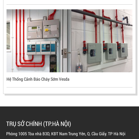
ĐẦU BÁO LỬA CHỐNG NỔ UV/IR- UX300 –
MEKASENTRON KOREA
LIÊN HỆ
Mã sản phẩm: UX300
Hệ Thống Cảnh Báo Cháy Sớm Vesda
TRỤ SỞ CHÍNH (TP.HÀ NỘI)
Phòng 1005 Tòa nhà B3D, KĐT Nam Trung Yên, Q. Cầu Giấy. TP Hà Nội