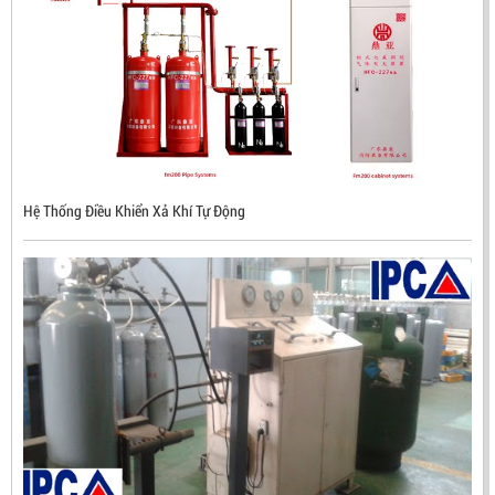
Hệ Thống Điều Khiển Xả Khí Tự Động
ĐẦU BÁO LỬA CHỐNG NỔ CHỐNG NƯỚC UV/IR- UX300
NHẬP KHẨU HÀN QUỐC
LIÊN HỆ
Mã sản phẩm: UX300