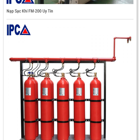
Nạp Sạc Khí FM-200 Uy Tín
ĐẦU BÁO TIA LỬA IR3 RX500 CHỐNG CHÁY NỔ TIÊU
CHUẨN FM HÀN QUỐC
LIÊN HỆ