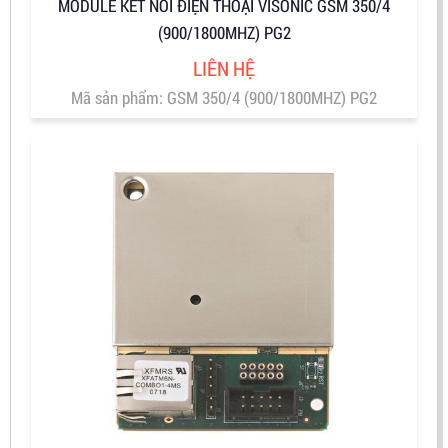
MODULE KẾT NỐI ĐIỆN THOẠI VISONIC GSM 350/4
(900/1800MHZ) PG2
LIÊN HỆ
Mã sản phẩm: GSM 350/4 (900/1800MHZ) PG2