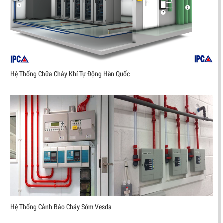
Hệ Thống Chữa Cháy Khí Tự Động Hàn Quốc
ĐẦU BÁO LỬA CHỐNG NỔ UV/IR- UX300 –
MEKASENTRON KOREA
LIÊN HỆ
Mã sản phẩm: UX300
Hệ Thống Cảnh Báo Cháy Sớm Vesda