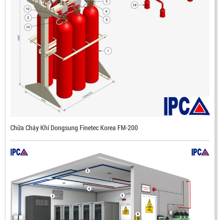
ĐẦU BÁO LỬA CHỐNG NỔ IR3- DX500 (MEKASENTRON
KOREA)
LIÊN HỆ
Mã sản phẩm: DX500
Chữa Cháy Khí Dongsung Finetec Korea FM-200