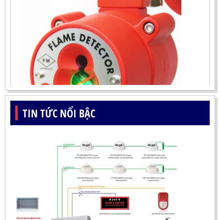
TIN TỨC NỔI BẬC
ĐẦU BÁO LỬA UV-IR CHỐNG NỔ-UX150 KOREA
LIÊN HỆ
Mã sản phẩm: UX150