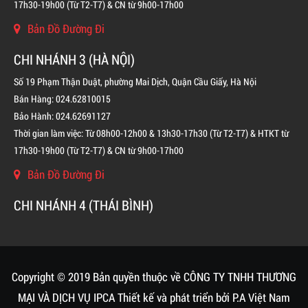
17h30-19h00 (Từ T2-T7) & CN từ 9h00-17h00
Bản Đồ Đường Đi
CHI NHÁNH 3 (HÀ NỘI)
Số 19 Phạm Thận Duật, phường Mai Dịch, Quận Cầu Giấy, Hà Nội
Bán Hàng: 024.62810015
Bảo Hành: 024.62691127
Thời gian làm việc: Từ 08h00-12h00 & 13h30-17h30 (Từ T2-T7) & HTKT từ
17h30-19h00 (Từ T2-T7) & CN từ 9h00-17h00
Bản Đồ Đường Đi
CHI NHÁNH 4 (THÁI BÌNH)
BÌNH CHỮA CHÁY KHÍ FM200 CHO TỦ ĐIỆN
LIÊN HỆ
Copyright © 2019 Bản quyền thuộc về CÔNG TY TNHH THƯƠNG
MẠI VÀ DỊCH VỤ IPCA
Thiết kế và phát triển bởi
P.A Việt Nam