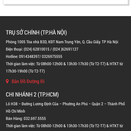
TRỤ SỞ CHÍNH (TP.HÀ NỘI)
Phòng 1005 Tòa nhà B3D, KĐT Nam Trung Yên, Q. Cầu Giấy. TP Hà Nội
Điện thoại: (024) 62810015 / (024 )62691127
Hotline: 0914348397/ 0326975555
Thời gian làm việc: Từ 08h00-12h00 & 13h30-17h30 (Từ T2-T7) & HTKT từ
17h30-19h00 (Từ T2-T7)
BÌNH CHỮA CHÁY ĐỘC LẬP KHÍ FM200
Bản Đồ Đường Đi
LIÊN HỆ
CHI NHÁNH 2 (TP.HCM)
Lô H38 – Đường Lương Định Của – Phường An Phú – Quận 2 – Thành Phố
Hồ Chí Minh
Bán Hàng: 032.697.5555
Thời gian làm việc: Từ 08h00-12h00 & 13h30-17h30 (Từ T2-T7) & HTKT từ