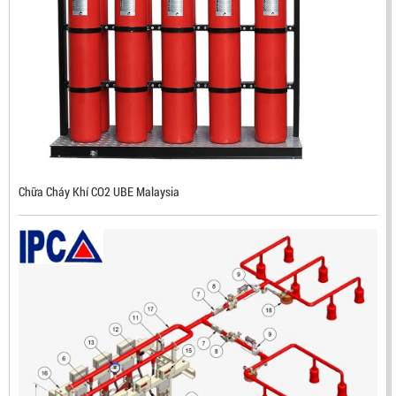
ĐẦU BÁO TIA LỬA IR3 RX500 CHỐNG CHÁY NỔ TIÊU
CHUẨN FM HÀN QUỐC
LIÊN HỆ
Mã sản phẩm: RX500
Chữa Cháy Khí CO2 UBE Malaysia