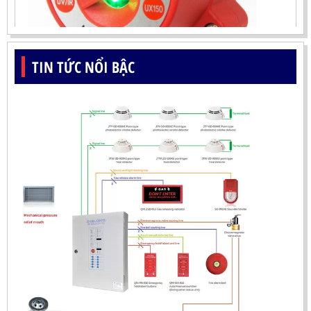
ĐẦU BÁO LỬA UV-IR CHỐNG NỔ-UX150 KOREA
TIN TỨC NỔI BẬC
LIÊN HỆ
Mã sản phẩm: UX150