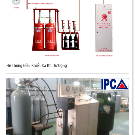
ĐẦU BÁO LỬA CHỐNG NỔ CHỐNG NƯỚC UV/IR- UX300
NHẬP KHẨU HÀN QUỐC
LIÊN HỆ
Hệ Thống Điều Khiển Xả Khí Tự Động
Mã sản phẩm: UX300