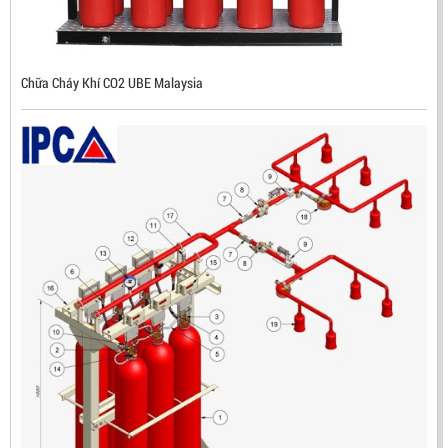
Chữa Cháy Khí CO2 UBE Malaysia
ĐẦU BÁO LỬA CHỐNG NỔ IR3- DX500 (MEKASENTRON
KOREA)
LIÊN HỆ