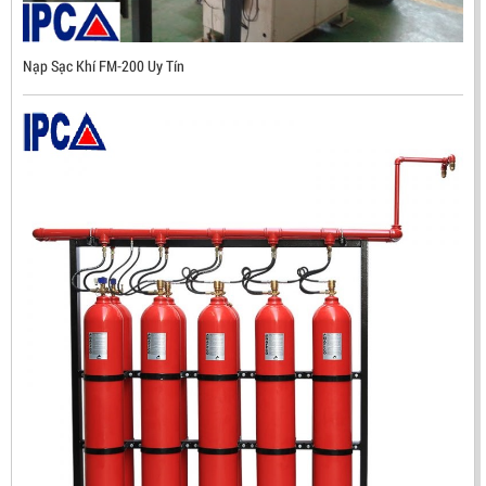
Nạp Sạc Khí FM-200 Uy Tín
ĐẦU BÁO TIA LỬA IR3 RX500 CHỐNG CHÁY NỔ TIÊU
CHUẨN FM HÀN QUỐC
LIÊN HỆ
Mã sản phẩm: RX500