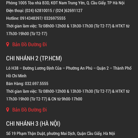
Phòng 1005 Tòa nhà B3D, KĐT Nam Trung Yên, Q. Cầu Giấy. TP Hà Nội
Điện thoại: (024) 62810015 / (024 )62691127
BÌNH CHỮA CHÁY ĐỘC LẬP KHÍ FM200
Hotline: 0914348397/ 0326975555
Thời gian làm việc: Từ 08h00-12h00 & 13h30-17h30 (Từ T2-T7) & HTKT từ
LIÊN HỆ
17h30-19h00 (Từ T2-T7)
Bản Đồ Đường Đi
CHI NHÁNH 2 (TP.HCM)
Lô H38 – Đường Lương Định Của – Phường An Phú – Quận 2 – Thành Phố
Hồ Chí Minh
Bán Hàng: 032.697.5555
Thời gian làm việc: Từ 08h00-12h00 & 13h30-17h30 (Từ T2-T7) & HTKT từ
17h30-19h00 (Từ T2-T7) & CN từ 9h00-17h00
Bản Đồ Đường Đi
CHI NHÁNH 3 (HÀ NỘI)
Số 19 Phạm Thận Duật, phường Mai Dịch, Quận Cầu Giấy, Hà Nội