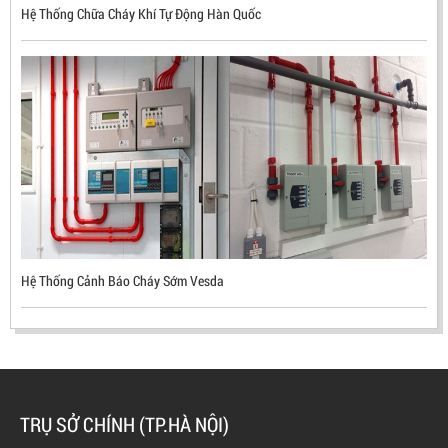
Hệ Thống Chữa Cháy Khí Tự Động Hàn Quốc
ĐẦU BÁO LỬA CHỐNG NỔ UV/IR- UX300 –
MEKASENTRON KOREA
LIÊN HỆ
Mã sản phẩm: UX300
Hệ Thống Cảnh Báo Cháy Sớm Vesda
TRỤ SỞ CHÍNH (TP.HÀ NỘI)