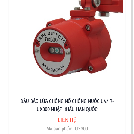
ĐẦU BÁO LỬA CHỐNG NỔ CHỐNG NƯỚC UV/IR-
UX300 NHẬP KHẨU HÀN QUỐC
LIÊN HỆ
Mã sản phẩm: UX300