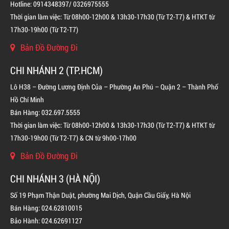
Hotline: 0914348397/ 0326975555
Thời gian làm việc: Từ 08h00-12h00 & 13h30-17h30 (Từ T2-T7) & HTKT từ
17h30-19h00 (Từ T2-T7)
BÌNH CHỮA CHÁY ĐỘC LẬP KHÍ FM200
Bản Đồ Đường Đi
LIÊN HỆ
CHI NHÁNH 2 (TP.HCM)
Lô H38 – Đường Lương Định Của – Phường An Phú – Quận 2 – Thành Phố
Hồ Chí Minh
Bán Hàng: 032.697.5555
Thời gian làm việc: Từ 08h00-12h00 & 13h30-17h30 (Từ T2-T7) & HTKT từ
17h30-19h00 (Từ T2-T7) & CN từ 9h00-17h00
Bản Đồ Đường Đi
CHI NHÁNH 3 (HÀ NỘI)
Số 19 Phạm Thận Duật, phường Mai Dịch, Quận Cầu Giấy, Hà Nội
Bán Hàng: 024.62810015
Bảo Hành: 024.62691127