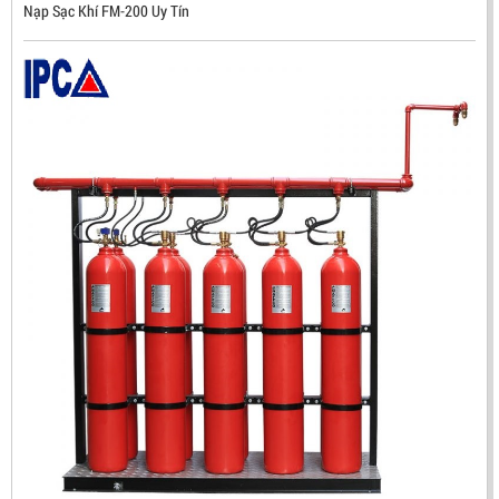
Nạp Sạc Khí FM-200 Uy Tín
ĐẦU BÁO TIA LỬA IR3 RX500 CHỐNG CHÁY NỔ TIÊU
CHUẨN FM HÀN QUỐC
LIÊN HỆ
Mã sản phẩm: RX500