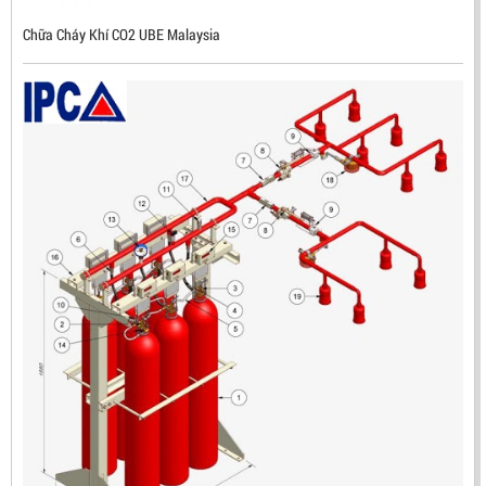
Chữa Cháy Khí CO2 UBE Malaysia
ĐẦU BÁO LỬA CHỐNG NỔ IR3- DX500 (MEKASENTRON
KOREA)