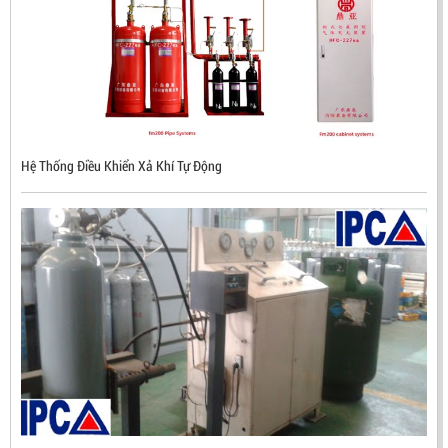
Hệ Thống Điều Khiển Xả Khí Tự Động
ĐẦU BÁO LỬA CHỐNG NỔ CHỐNG NƯỚC UV/IR- UX300
NHẬP KHẨU HÀN QUỐC
LIÊN HỆ
Mã sản phẩm: UX300