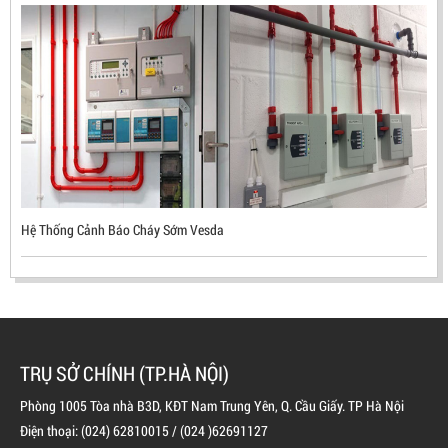
ĐẦU BÁO LỬA CHỐNG NỔ UV/IR- UX300 –
MEKASENTRON KOREA
LIÊN HỆ
Mã sản phẩm: UX300
Hệ Thống Cảnh Báo Cháy Sớm Vesda
TRỤ SỞ CHÍNH (TP.HÀ NỘI)
Phòng 1005 Tòa nhà B3D, KĐT Nam Trung Yên, Q. Cầu Giấy. TP Hà Nội
Điện thoại: (024) 62810015 / (024 )62691127