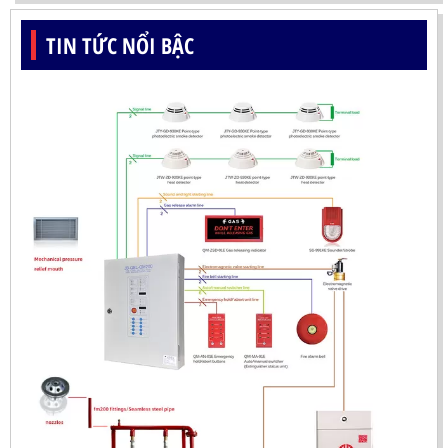
TIN TỨC NỔI BẬC
ĐẦU BÁO LỬA UV-IR CHỐNG NỔ-UX150 KOREA
LIÊN HỆ
Mã sản phẩm: UX150