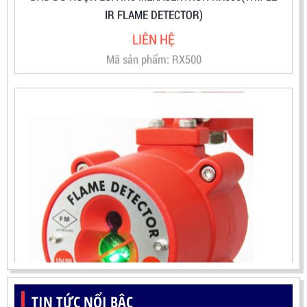
Mã sản phẩm: RX500
TIN TỨC NỔI BẬC