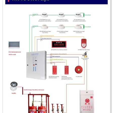
ĐẦU BÁO LỬA UV-IR CHỐNG NỔ-UX150 KOREA
LIÊN HỆ
Mã sản phẩm: UX150