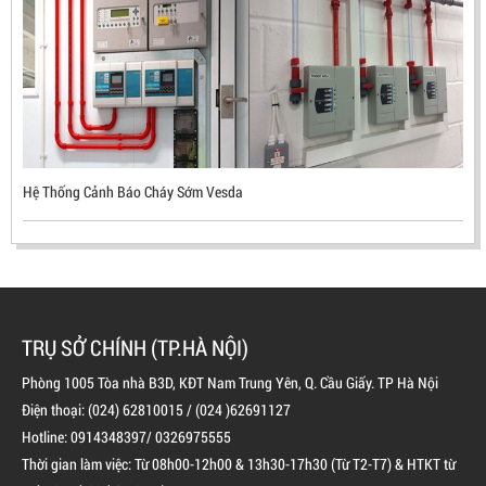
MEKASENTRON KOREA
LIÊN HỆ
Mã sản phẩm: UX300
Hệ Thống Cảnh Báo Cháy Sớm Vesda
TRỤ SỞ CHÍNH (TP.HÀ NỘI)
Phòng 1005 Tòa nhà B3D, KĐT Nam Trung Yên, Q. Cầu Giấy. TP Hà Nội
Điện thoại: (024) 62810015 / (024 )62691127
Hotline: 0914348397/ 0326975555
Thời gian làm việc: Từ 08h00-12h00 & 13h30-17h30 (Từ T2-T7) & HTKT từ
BÌNH CHỮA CHÁY ĐỘC LẬP KHÍ FM200