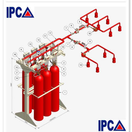
ĐẦU BÁO LỬA CHỐNG NỔ IR3- DX500 (MEKASENTRON
KOREA)
LIÊN HỆ
Mã sản phẩm: DX500