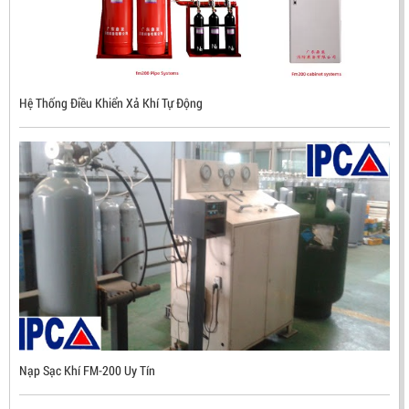
ĐẦU BÁO LỬA CHỐNG NỔ CHỐNG NƯỚC UV/IR- UX300
Hệ Thống Điều Khiển Xả Khí Tự Động
NHẬP KHẨU HÀN QUỐC
LIÊN HỆ
Mã sản phẩm: UX300
Nạp Sạc Khí FM-200 Uy Tín