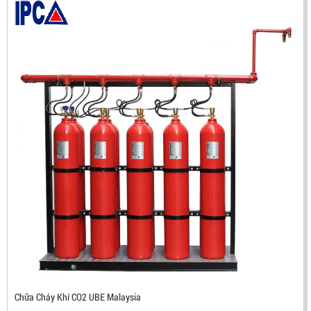
ĐẦU BÁO TIA LỬA IR3 RX500 CHỐNG CHÁY NỔ TIÊU
CHUẨN FM HÀN QUỐC
LIÊN HỆ
Mã sản phẩm: RX500
Chữa Cháy Khí CO2 UBE Malaysia