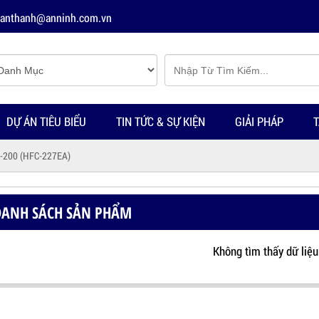
tuanthanh@anninh.com.vn
DỰ ÁN TIÊU BIỂU
TIN TỨC & SỰ KIỆN
GIẢI PHÁP
T
-200 (HFC-227EA)
DANH SÁCH SẢN PHẨM
Không tìm thấy dữ liệu