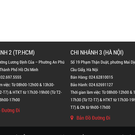
NH 2 (TP.HCM)
CHI NHÁNH 3 (HÀ NỘI)
ường Lương Định Của – Phường An Phú
Số 19 Phạm Thận Duật, phường Mai Dị
 Thành Phố Hồ Chí Minh
Cầu Giấy, Hà Nội
032.697.5555
Bán Hàng: 024.62810015
àm việc: Từ 08h00-12h00 & 13h30-
Bảo Hành: 024.62691127
2-T7) & HTKT từ 17h30-19h00 (Từ T2-
Thời gian làm việc: Từ 08h00-12h00 & 
 9h00-17h00
17h30 (Từ T2-T7) & HTKT từ 17h30-19h
T7) & CN từ 9h00-17h00
 Đường Đi
Bản Đồ Đường Đi