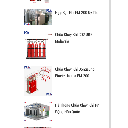
NƯỚC UV/IR- UX300 NHẬP KHẨU HÀN
Nạp Sạc Khí FM-200 Uy Tín
QUỐC
LIÊN HỆ
Mã sản phẩm: UX300
Chữa Cháy Khí CO2 UBE
Malaysia
Chữa Cháy Khí Dongsung
Finetec Korea FM-200
Hệ Thống Chữa Cháy Khí Tự
Động Hàn Quốc