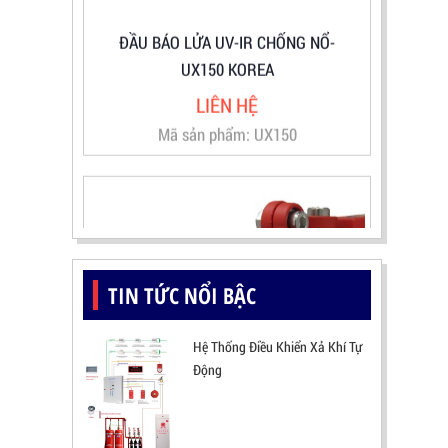
ĐẦU BÁO LỬA UV-IR CHỐNG NỔ-
UX150 KOREA
LIÊN HỆ
Mã sản phẩm: UX150
TIN TỨC NỔI BẬC
Hệ Thống Điều Khiển Xả Khí Tự
Động
ĐẦU BÁO LỬA CHỐNG NỔ CHỐNG