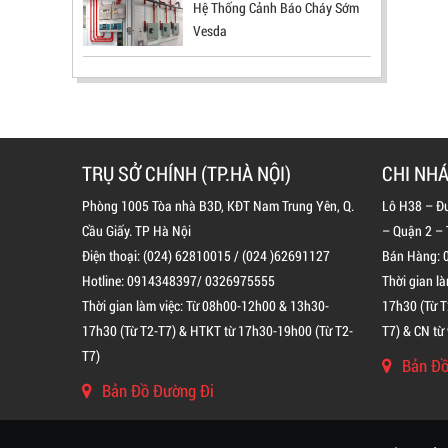
Hệ Thống Cảnh Báo Cháy Sớm
ĐẦU BÁO TIA LỬA IR3 RX500 CHỐNG
Vesda
CHÁY NỔ TIÊU CHUẨN FM HÀN QUỐC
LIÊN HỆ
Mã sản phẩm: RX500
TRỤ SỞ CHÍNH (TP.HÀ NỘI)
CHI NHÁ
Phòng 1005 Tòa nhà B3D, KĐT Nam Trung Yên, Q.
Lô H38 – Đ
Cầu Giấy. TP Hà Nội
– Quận 2 –
Điện thoại: (024) 62810015 / (024 )62691127
Bán Hàng: 
Hotline: 0914348397/ 0326975555
Thời gian l
Thời gian làm việc: Từ 08h00-12h00 & 13h30-
17h30 (Từ T
17h30 (Từ T2-T7) & HTKT từ 17h30-19h00 (Từ T2-
T7) & CN từ
T7)
Bản Đồ
Bản Đồ Đường Đi