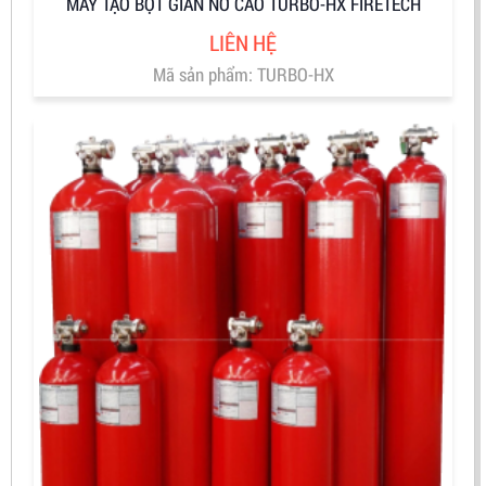
MÁY TẠO BỌT GIÃN NỞ CAO TURBO-HX FIRETECH
LIÊN HỆ
Mã sản phẩm: TURBO-HX