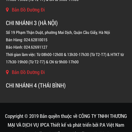
Bản Đồ Đường Đi
CHI NHÁNH 3 (HÀ NỘI)
Số 19 Phạm Thận Duật, phường Mai Dịch, Quận Cầu Giấy, Hà Nội
Bán Hàng: 024.62810015
Bảo Hành: 024.62691127
Thời gian làm việc: Từ 08h00-12h00 & 13h30-17h30 (Từ T2-T7) & HTKT từ
17h30-19h00 (Từ T2-T7) & CN từ 9h00-17h00
Bản Đồ Đường Đi
BÌNH CHỮA CHÁY KHÍ FM200 CHO TỦ ĐIỆN
CHI NHÁNH 4 (THÁI BÌNH)
LIÊN HỆ
Copyright © 2019 Bản quyền thuộc về CÔNG TY TNHH THƯƠNG
MẠI VÀ DỊCH VỤ IPCA
Thiết kế và phát triển bởi
P.A Việt Nam