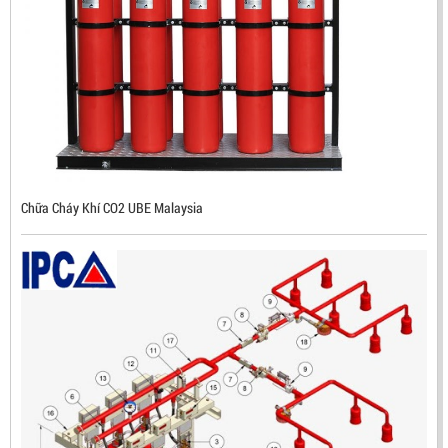
CHUẨN FM HÀN QUỐC
LIÊN HỆ
Mã sản phẩm: RX500
Chữa Cháy Khí CO2 UBE Malaysia