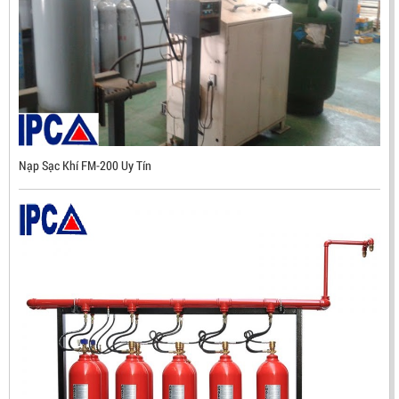
Nạp Sạc Khí FM-200 Uy Tín
ĐẦU BÁO TIA LỬA IR3 RX500 CHỐNG CHÁY NỔ TIÊU