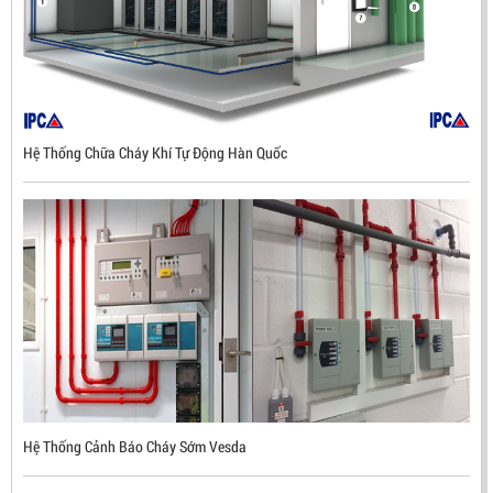
Hệ Thống Chữa Cháy Khí Tự Động Hàn Quốc
ĐẦU BÁO LỬA CHỐNG NỔ UV/IR- UX300 –
MEKASENTRON KOREA
LIÊN HỆ
Mã sản phẩm: UX300
Hệ Thống Cảnh Báo Cháy Sớm Vesda