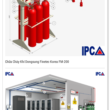
ĐẦU BÁO LỬA CHỐNG NỔ IR3- DX500 (MEKASENTRON
KOREA)
LIÊN HỆ
Mã sản phẩm: DX500
Chữa Cháy Khí Dongsung Finetec Korea FM-200