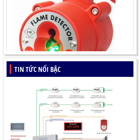
TIN TỨC NỔI BẬC
ĐẦU BÁO LỬA UV-IR CHỐNG NỔ-UX150 KOREA
LIÊN HỆ
Mã sản phẩm: UX150