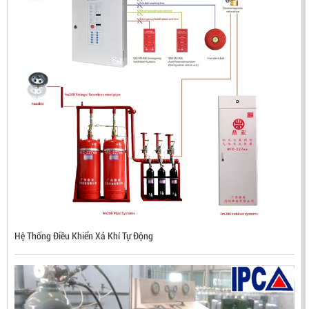
ĐẦU BÁO LỬA CHỐNG NỔ CHỐNG NƯỚC UV/IR- UX300
Hệ Thống Điều Khiển Xả Khí Tự Động
NHẬP KHẨU HÀN QUỐC
LIÊN HỆ
Mã sản phẩm: UX300