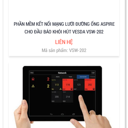
PHẦN MỀM KẾT NỐI MẠNG LƯỚI ĐƯỜNG ỐNG ASPIRE
CHO ĐẦU BÁO KHÓI HÚT VESDA VSW-202
LIÊN HỆ
Mã sản phẩm: VSW-202