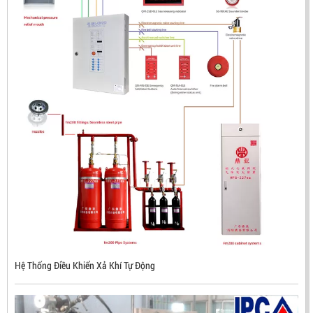
ĐẦU BÁO LỬA CHỐNG NỔ CHỐNG NƯỚC UV/IR- UX300
Hệ Thống Điều Khiển Xả Khí Tự Động
NHẬP KHẨU HÀN QUỐC
LIÊN HỆ