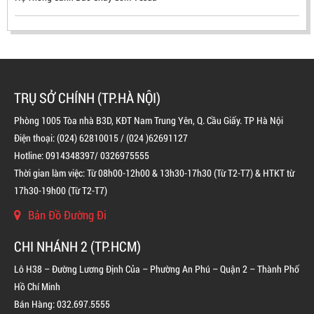
TRỤ SỞ CHÍNH (TP.HÀ NỘI)
Phòng 1005 Tòa nhà B3D, KĐT Nam Trung Yên, Q. Cầu Giấy. TP Hà Nội
Điện thoại: (024) 62810015 / (024 )62691127
Hotline: 0914348397/ 0326975555
Thời gian làm việc: Từ 08h00-12h00 & 13h30-17h30 (Từ T2-T7) & HTKT từ
BÌNH CHỮA CHÁY ĐỘC LẬP KHÍ FM200
17h30-19h00 (Từ T2-T7)
LIÊN HỆ
Bản Đồ Đường Đi
CHI NHÁNH 2 (TP.HCM)
Lô H38 – Đường Lương Định Của – Phường An Phú – Quận 2 – Thành Phố
Hồ Chí Minh
Bán Hàng: 032.697.5555