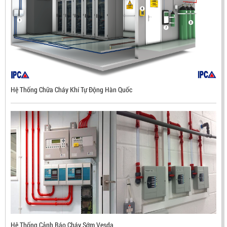
Hệ Thống Chữa Cháy Khí Tự Động Hàn Quốc
ĐẦU BÁO LỬA CHỐNG NỔ UV/IR- UX300 –
MEKASENTRON KOREA
LIÊN HỆ
Mã sản phẩm: UX300
Hệ Thống Cảnh Báo Cháy Sớm Vesda