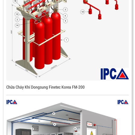
ĐẦU BÁO LỬA CHỐNG NỔ IR3- DX500 (MEKASENTRON
KOREA)
LIÊN HỆ
Mã sản phẩm: DX500
Chữa Cháy Khí Dongsung Finetec Korea FM-200