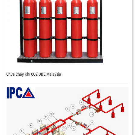
ĐẦU BÁO TIA LỬA IR3 RX500 CHỐNG CHÁY NỔ TIÊU
CHUẨN FM HÀN QUỐC
LIÊN HỆ
Mã sản phẩm: RX500
Chữa Cháy Khí CO2 UBE Malaysia