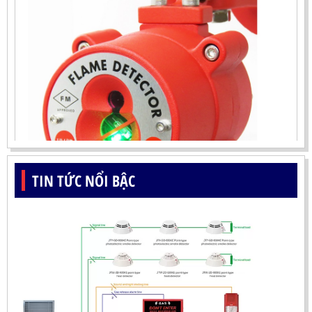
TIN TỨC NỔI BẬC
ĐẦU BÁO LỬA UV-IR CHỐNG NỔ-UX150 KOREA
LIÊN HỆ
Mã sản phẩm: UX150