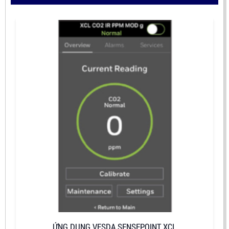
ỨNG DỤNG VESDA SENSEPOINT XCL