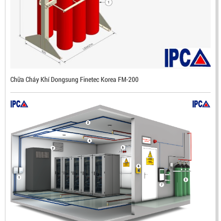
ĐẦU BÁO LỬA CHỐNG NỔ IR3- DX500 (MEKASENTRON
KOREA)
LIÊN HỆ
Mã sản phẩm: DX500
Chữa Cháy Khí Dongsung Finetec Korea FM-200