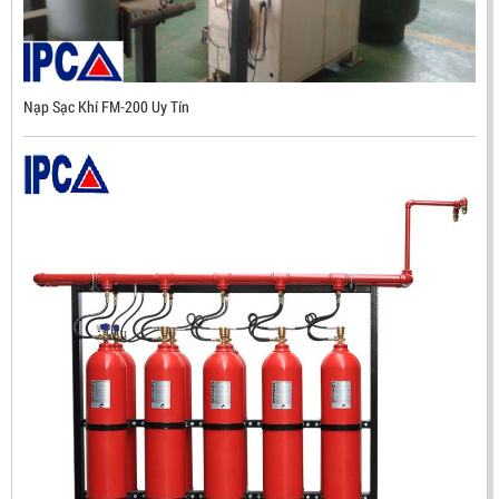
Nạp Sạc Khí FM-200 Uy Tín
ĐẦU BÁO TIA LỬA IR3 RX500 CHỐNG CHÁY NỔ TIÊU
CHUẨN FM HÀN QUỐC
LIÊN HỆ