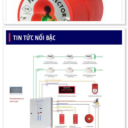
TIN TỨC NỔI BẬC
ĐẦU BÁO LỬA UV-IR CHỐNG NỔ-UX150 KOREA
LIÊN HỆ
Mã sản phẩm: UX150