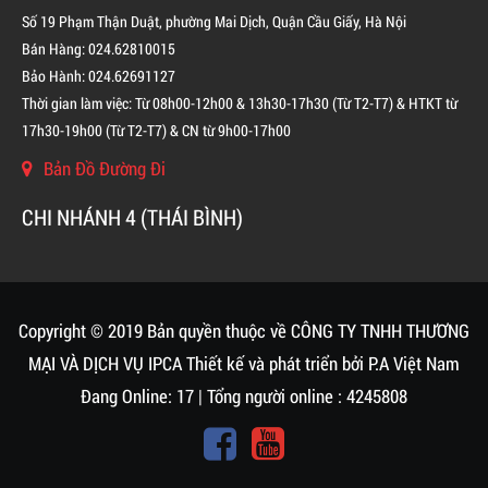
Số 19 Phạm Thận Duật, phường Mai Dịch, Quận Cầu Giấy, Hà Nội
Bán Hàng: 024.62810015
Bảo Hành: 024.62691127
Thời gian làm việc: Từ 08h00-12h00 & 13h30-17h30 (Từ T2-T7) & HTKT từ
17h30-19h00 (Từ T2-T7) & CN từ 9h00-17h00
Bản Đồ Đường Đi
CHI NHÁNH 4 (THÁI BÌNH)
BÌNH CHỮA CHÁY KHÍ FM200 CHO TỦ ĐIỆN
LIÊN HỆ
Copyright © 2019 Bản quyền thuộc về CÔNG TY TNHH THƯƠNG
MẠI VÀ DỊCH VỤ IPCA
Thiết kế và phát triển bởi
P.A Việt Nam
Đang Online: 17 | Tổng người online : 4245808