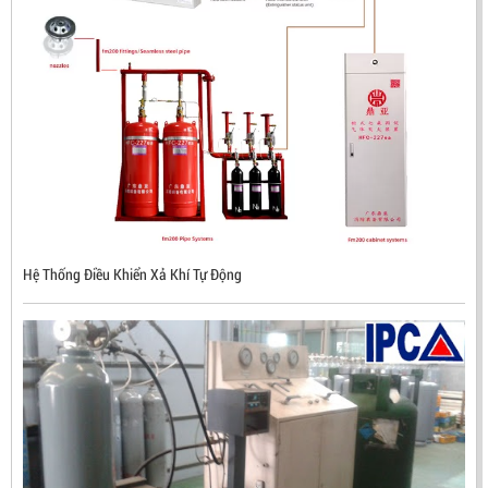
Hệ Thống Điều Khiển Xả Khí Tự Động
ĐẦU BÁO LỬA CHỐNG NỔ CHỐNG NƯỚC UV/IR- UX300
NHẬP KHẨU HÀN QUỐC
LIÊN HỆ
Mã sản phẩm: UX300