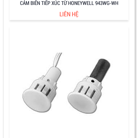
CẢM BIẾN TIẾP XÚC TỪ HONEYWELL 943WG-WH
LIÊN HỆ