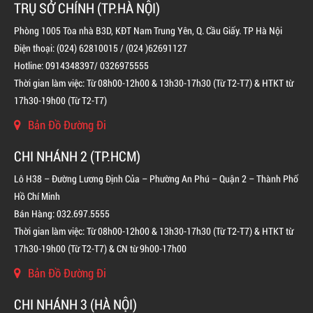
TRỤ SỞ CHÍNH (TP.HÀ NỘI)
Phòng 1005 Tòa nhà B3D, KĐT Nam Trung Yên, Q. Cầu Giấy. TP Hà Nội
Điện thoại: (024) 62810015 / (024 )62691127
Hotline: 0914348397/ 0326975555
Thời gian làm việc: Từ 08h00-12h00 & 13h30-17h30 (Từ T2-T7) & HTKT từ
17h30-19h00 (Từ T2-T7)
BÌNH CHỮA CHÁY ĐỘC LẬP KHÍ FM200
Bản Đồ Đường Đi
LIÊN HỆ
CHI NHÁNH 2 (TP.HCM)
Lô H38 – Đường Lương Định Của – Phường An Phú – Quận 2 – Thành Phố
Hồ Chí Minh
Bán Hàng: 032.697.5555
Thời gian làm việc: Từ 08h00-12h00 & 13h30-17h30 (Từ T2-T7) & HTKT từ
17h30-19h00 (Từ T2-T7) & CN từ 9h00-17h00
Bản Đồ Đường Đi
CHI NHÁNH 3 (HÀ NỘI)