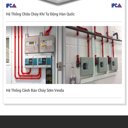
Hệ Thống Chữa Cháy Khí Tự Động Hàn Quốc
ĐẦU BÁO LỬA CHỐNG NỔ UV/IR- UX300 –
MEKASENTRON KOREA
LIÊN HỆ
Mã sản phẩm: UX300
Hệ Thống Cảnh Báo Cháy Sớm Vesda