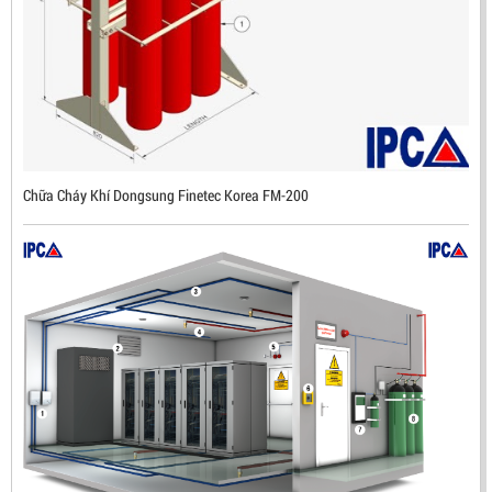
ĐẦU BÁO LỬA CHỐNG NỔ IR3- DX500 (MEKASENTRON
KOREA)
LIÊN HỆ
Mã sản phẩm: DX500
Chữa Cháy Khí Dongsung Finetec Korea FM-200