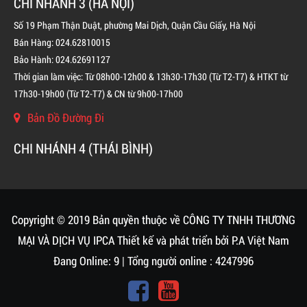
CHI NHÁNH 3 (HÀ NỘI)
Số 19 Phạm Thận Duật, phường Mai Dịch, Quận Cầu Giấy, Hà Nội
Bán Hàng: 024.62810015
Bảo Hành: 024.62691127
Thời gian làm việc: Từ 08h00-12h00 & 13h30-17h30 (Từ T2-T7) & HTKT từ
17h30-19h00 (Từ T2-T7) & CN từ 9h00-17h00
Bản Đồ Đường Đi
CHI NHÁNH 4 (THÁI BÌNH)
BÌNH CHỮA CHÁY KHÍ FM200 CHO TỦ ĐIỆN
LIÊN HỆ
Copyright © 2019 Bản quyền thuộc về CÔNG TY TNHH THƯƠNG
MẠI VÀ DỊCH VỤ IPCA
Thiết kế và phát triển bởi
P.A Việt Nam
Đang Online: 9 | Tổng người online : 4247996