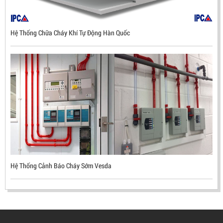
Hệ Thống Chữa Cháy Khí Tự Động Hàn Quốc
ĐẦU BÁO LỬA CHỐNG NỔ UV/IR- UX300 –
MEKASENTRON KOREA
LIÊN HỆ
Mã sản phẩm: UX300
Hệ Thống Cảnh Báo Cháy Sớm Vesda