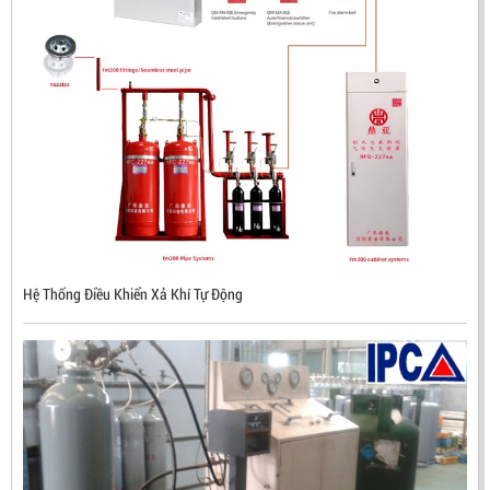
Hệ Thống Điều Khiển Xả Khí Tự Động
ĐẦU BÁO LỬA CHỐNG NỔ CHỐNG NƯỚC UV/IR- UX300
NHẬP KHẨU HÀN QUỐC
LIÊN HỆ
Mã sản phẩm: UX300