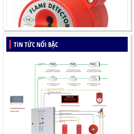
TIN TỨC NỔI BẬC
ĐẦU BÁO LỬA UV-IR CHỐNG NỔ-UX150 KOREA
LIÊN HỆ
Mã sản phẩm: UX150