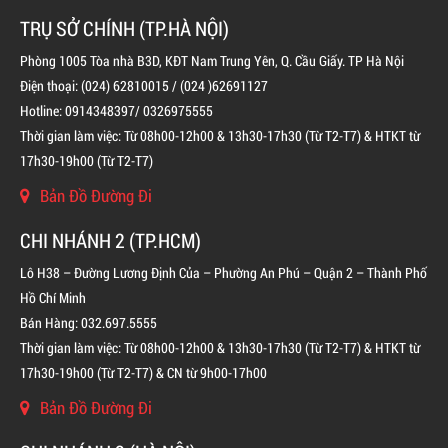
TRỤ SỞ CHÍNH (TP.HÀ NỘI)
Phòng 1005 Tòa nhà B3D, KĐT Nam Trung Yên, Q. Cầu Giấy. TP Hà Nội
Điện thoại: (024) 62810015 / (024 )62691127
Hotline: 0914348397/ 0326975555
Thời gian làm việc: Từ 08h00-12h00 & 13h30-17h30 (Từ T2-T7) & HTKT từ
17h30-19h00 (Từ T2-T7)
Bản Đồ Đường Đi
BÌNH CHỮA CHÁY ĐỘC LẬP KHÍ FM200
CHI NHÁNH 2 (TP.HCM)
LIÊN HỆ
Lô H38 – Đường Lương Định Của – Phường An Phú – Quận 2 – Thành Phố
Hồ Chí Minh
Bán Hàng: 032.697.5555
Thời gian làm việc: Từ 08h00-12h00 & 13h30-17h30 (Từ T2-T7) & HTKT từ
17h30-19h00 (Từ T2-T7) & CN từ 9h00-17h00
Bản Đồ Đường Đi