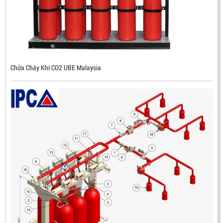
CHUẨN FM HÀN QUỐC
LIÊN HỆ
Mã sản phẩm: RX500
Chữa Cháy Khí CO2 UBE Malaysia