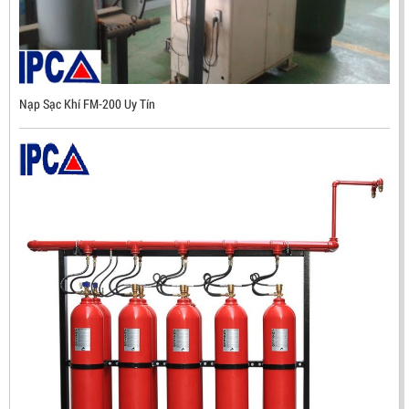
Nạp Sạc Khí FM-200 Uy Tín
ĐẦU BÁO TIA LỬA IR3 RX500 CHỐNG CHÁY NỔ TIÊU