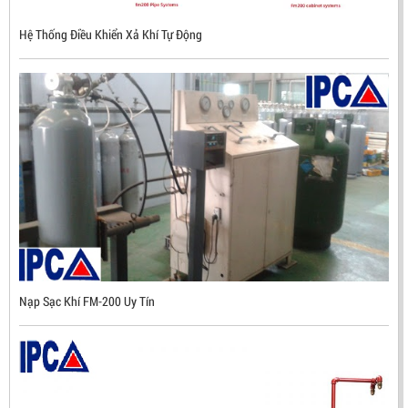
ĐẦU BÁO LỬA CHỐNG NỔ CHỐNG NƯỚC UV/IR- UX300
Hệ Thống Điều Khiển Xả Khí Tự Động
NHẬP KHẨU HÀN QUỐC
LIÊN HỆ
Mã sản phẩm: UX300
Nạp Sạc Khí FM-200 Uy Tín