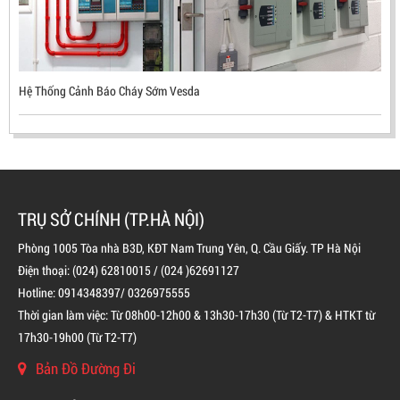
Hệ Thống Cảnh Báo Cháy Sớm Vesda
TRỤ SỞ CHÍNH (TP.HÀ NỘI)
Phòng 1005 Tòa nhà B3D, KĐT Nam Trung Yên, Q. Cầu Giấy. TP Hà Nội
Điện thoại: (024) 62810015 / (024 )62691127
Hotline: 0914348397/ 0326975555
Thời gian làm việc: Từ 08h00-12h00 & 13h30-17h30 (Từ T2-T7) & HTKT từ
BÌNH CHỮA CHÁY ĐỘC LẬP KHÍ FM200
17h30-19h00 (Từ T2-T7)
LIÊN HỆ
Bản Đồ Đường Đi