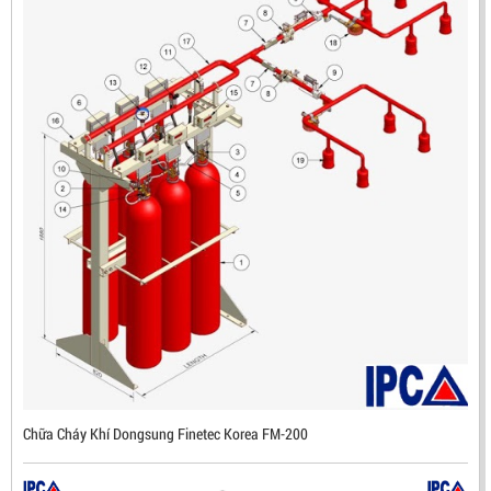
ĐẦU BÁO LỬA CHỐNG NỔ IR3- DX500 (MEKASENTRON
KOREA)
LIÊN HỆ
Mã sản phẩm: DX500
Chữa Cháy Khí Dongsung Finetec Korea FM-200