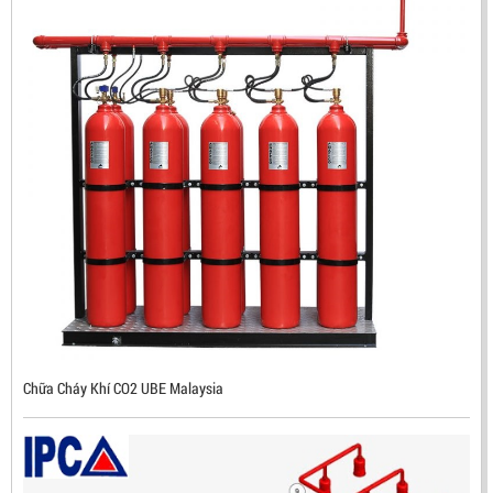
ĐẦU BÁO TIA LỬA IR3 RX500 CHỐNG CHÁY NỔ TIÊU
CHUẨN FM HÀN QUỐC
LIÊN HỆ
Mã sản phẩm: RX500
Chữa Cháy Khí CO2 UBE Malaysia