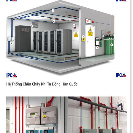
Hệ Thống Chữa Cháy Khí Tự Động Hàn Quốc
ĐẦU BÁO LỬA CHỐNG NỔ UV/IR- UX300 –
MEKASENTRON KOREA
LIÊN HỆ
Mã sản phẩm: UX300