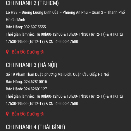
CHI NHÁNH 2 (TP.HCM)
Lô H38 – Đường Lương Định Của – Phường An Phú – Quận 2 – Thành Phố
Hồ Chí Minh
Bán Hàng: 032.697.5555
Thời gian làm việc: Từ 08h00-12h00 & 13h30-17h30 (Từ T2-T7) & HTKT từ
17h30-19h00 (Từ T2-T7) & CN từ 9h00-17h00
Bản Đồ Đường Đi
CHI NHÁNH 3 (HÀ NỘI)
Số 19 Phạm Thận Duật, phường Mai Dịch, Quận Cầu Giấy, Hà Nội
Bán Hàng: 024.62810015
Bảo Hành: 024.62691127
Thời gian làm việc: Từ 08h00-12h00 & 13h30-17h30 (Từ T2-T7) & HTKT từ
17h30-19h00 (Từ T2-T7) & CN từ 9h00-17h00
Bản Đồ Đường Đi
BÌNH CHỮA CHÁY KHÍ FM200 CHO TỦ ĐIỆN
CHI NHÁNH 4 (THÁI BÌNH)