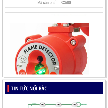
TIN TỨC NỔI BẬC
ĐẦU BÁO LỬA UV-IR CHỐNG NỔ-UX150 KOREA
LIÊN HỆ