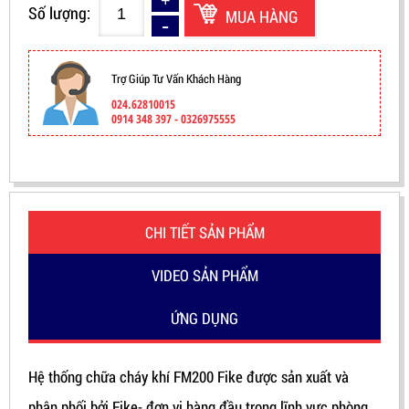
Số lượng:
MUA HÀNG
Trợ Giúp Tư Vấn Khách Hàng
024.62810015
0914 348 397 - 0326975555
CHI TIẾT SẢN PHẨM
VIDEO SẢN PHẨM
ỨNG DỤNG
Hệ thống chữa cháy khí FM200 Fike được sản xuất và
phân phối bởi Fike- đơn vị hàng đầu trong lĩnh vực phòng