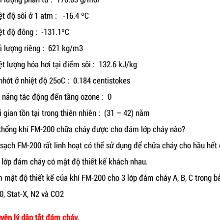
ệt độ sôi ở 1 atm : -16.4 ºC
ệt độ đông : -131.1ºC
i lượng riêng : 621 kg/m3
ệt lượng hóa hơi tại điểm sôi : 132.6 kJ/kg
nhớt ở nhiệt độ 25oC : 0.184 centistokes
 năng tác động đến tầng ozone : 0
i gian tồn tại trong thiên nhiên : (31 – 42) năm
thống khí FM-200 chữa cháy được cho đám lớp cháy nào?
 sạch FM-200 rất linh hoạt có thể sử dụng để chữa cháy cho hầu hết 
 lớp đám cháy có mật độ thiết kế khách nhau.
 mật độ thiết kế của khí FM-200 cho 3 lớp đám cháy A, B, C trong 
0, Stat-X, N2 và CO2
yên lý dập tắt đám cháy.