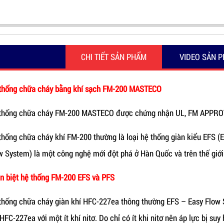
CHI TIẾT SẢN PHẨM
VIDEO SẢN 
thống chữa cháy bằng khí sạch FM-200 MASTECO
thống chữa cháy FM-200 MASTECO được chứng nhận UL, FM APPRO
thống chữa cháy khí FM-200 thường là loại hệ thống giàn kiểu EFS (E
w System) là một công nghệ mới đột phá ở Hàn Quốc và trên thế giới
n biệt hệ thống FM-200 EFS và PFS
thống chữa cháy giàn khí HFC-227ea thông thường EFS – Easy Flow S
 HFC-227ea với một ít khí nitơ. Do chỉ có ít khi nitơ nên áp lực bị s