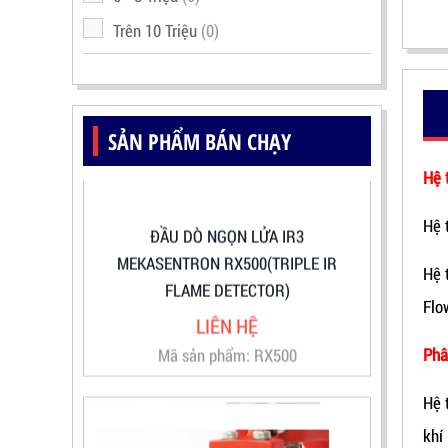
Trên 10 Triệu
(0)
SẢN PHẨM BÁN CHẠY
Hệ 
ĐẦU DÒ NGỌN LỬA IR3
MEKASENTRON RX500(TRIPLE IR
Hệ 
FLAME DETECTOR)
LIÊN HỆ
Hệ 
Mã sản phẩm: RX500
Flo
Phâ
Hệ 
khí