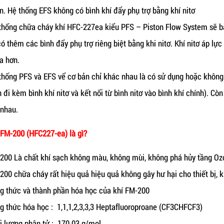
n. Hệ thống EFS không có bình khí đẩy phụ trợ bằng khí nitơ
thống chữa cháy khí HFC-227ea kiểu PFS – Piston Flow System sẽ 
có thêm các bình đẩy phụ trợ riêng biệt bằng khi nitơ. Khí nitơ áp lự
xa hơn.
thống PFS và EFS vể cơ bản chỉ khác nhau là có sử dụng hoặc không 
n đi kèm bình khí nitơ và kết nối từ bình nitơ vào bình khí chính). Còn
 nhau.
 FM-200 (HFC227-ea) là gì?
200 Là chất khí sạch không màu, không mùi, không phá hủy tầng Oz
200 chữa cháy rất hiệu quả hiệu quả không gây hư hại cho thiết bị, 
g thức và thành phần hóa học của khí FM-200
g thức hóa học : 1,1,1,2,3,3,3 Heptafluoroproane (CF3CHFCF3)
i lượng phân tử : 170.03 g/mol