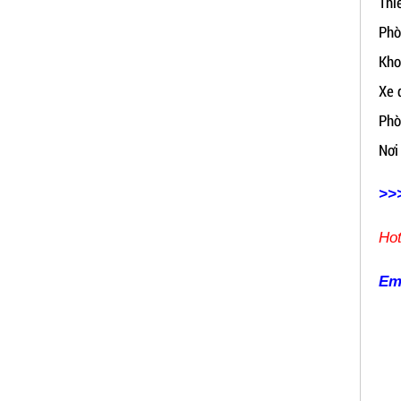
Thi
Phò
Kho
Xe 
Phò
Nơi
ĐẦU BÁO LỬA CHỐNG NỔ IR3- DX500
(MEKASENTRON KOREA)
>>>
LIÊN HỆ
Hot
Mã sản phẩm: DX500
Em