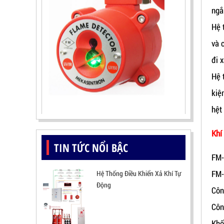
ngắ
Hệ 
và 
đi 
Hệ 
kiệ
ĐẦU BÁO LỬA UV-IR CHỐNG NỔ-
hệt
UX150 KOREA
LIÊN HỆ
Khí
Mã sản phẩm: UX150
TIN TỨC NỔI BẬC
FM-
FM-
Hệ Thống Điều Khiển Xả Khí Tự
Động
Côn
Côn
Khố