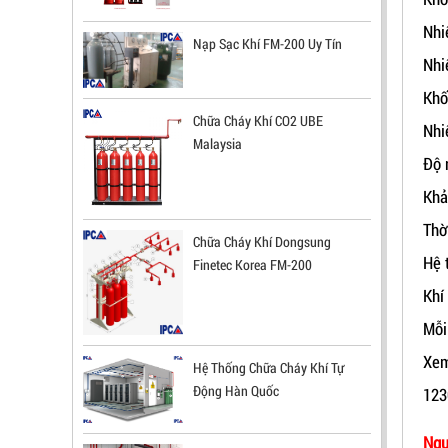
Nhi
Nạp Sạc Khí FM-200 Uy Tín
Nhi
Khố
Chữa Cháy Khí CO2 UBE
Nhi
Malaysia
Độ 
ĐẦU BÁO LỬA CHỐNG NỔ CHỐNG
Khả
NƯỚC UV/IR- UX300 NHẬP KHẨU HÀN
Thờ
QUỐC
Chữa Cháy Khí Dongsung
Hệ 
Finetec Korea FM-200
LIÊN HỆ
Khí
Mã sản phẩm: UX300
Mỗi
Xem
Hệ Thống Chữa Cháy Khí Tự
Động Hàn Quốc
123
Ngu