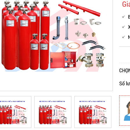
Gi
B
X
CHỌN
Số l