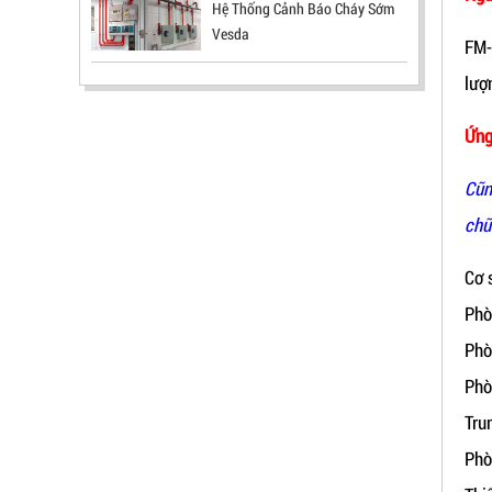
Hệ Thống Cảnh Báo Cháy Sớm
Vesda
FM-
lượ
Ứng
Cũn
ĐẦU BÁO TIA LỬA IR3 RX500 CHỐNG
chữ
CHÁY NỔ TIÊU CHUẨN FM HÀN QUỐC
Cơ 
LIÊN HỆ
Phò
Mã sản phẩm: RX500
Phò
Phò
Tru
Phò