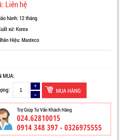
á: Liên hệ
ảo hành: 12 tháng
uất xứ: Korea
Nhãn Hiệu:
Masteco
 MUA:
ượng:
MUA HÀNG
Trợ Giúp Tư Vấn Khách Hàng
024.62810015
0914 348 397 - 0326975555