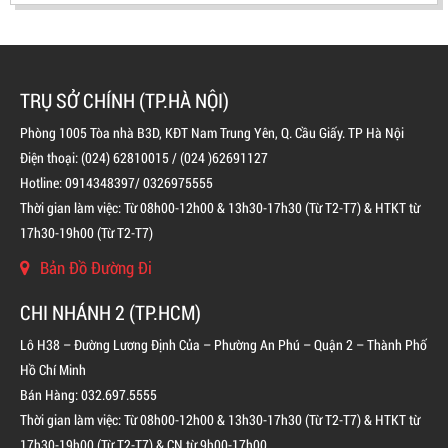
TRỤ SỞ CHÍNH (TP.HÀ NỘI)
Phòng 1005 Tòa nhà B3D, KĐT Nam Trung Yên, Q. Cầu Giấy. TP Hà Nội
Điện thoại: (024) 62810015 / (024 )62691127
Hotline: 0914348397/ 0326975555
Thời gian làm việc: Từ 08h00-12h00 & 13h30-17h30 (Từ T2-T7) & HTKT từ
17h30-19h00 (Từ T2-T7)
Bản Đồ Đường Đi
BÌNH CHỮA CHÁY ĐỘC LẬP KHÍ FM200
CHI NHÁNH 2 (TP.HCM)
LIÊN HỆ
Lô H38 – Đường Lương Định Của – Phường An Phú – Quận 2 – Thành Phố
Hồ Chí Minh
Bán Hàng: 032.697.5555
Thời gian làm việc: Từ 08h00-12h00 & 13h30-17h30 (Từ T2-T7) & HTKT từ
17h30-19h00 (Từ T2-T7) & CN từ 9h00-17h00