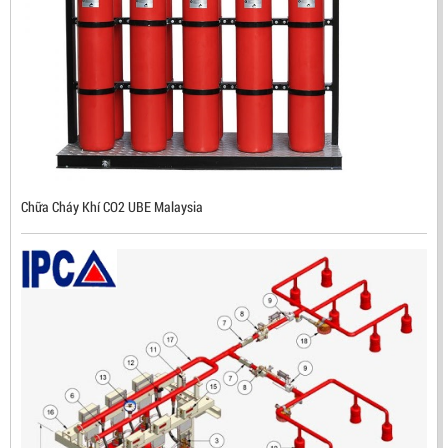
ĐẦU BÁO TIA LỬA IR3 RX500 CHỐNG CHÁY NỔ TIÊU
CHUẨN FM HÀN QUỐC
LIÊN HỆ
Mã sản phẩm: RX500
Chữa Cháy Khí CO2 UBE Malaysia