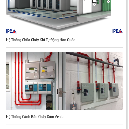
Hệ Thống Chữa Cháy Khí Tự Động Hàn Quốc
ĐẦU BÁO LỬA CHỐNG NỔ UV/IR- UX300 –
MEKASENTRON KOREA
LIÊN HỆ
Mã sản phẩm: UX300
Hệ Thống Cảnh Báo Cháy Sớm Vesda