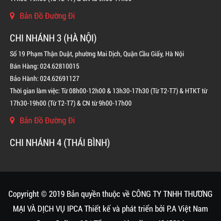
Bản Đồ Đường Đi
CHI NHÁNH 3 (HÀ NỘI)
Số 19 Phạm Thận Duật, phường Mai Dịch, Quận Cầu Giấy, Hà Nội
Bán Hàng: 024.62810015
Bảo Hành: 024.62691127
Thời gian làm việc: Từ 08h00-12h00 & 13h30-17h30 (Từ T2-T7) & HTKT từ
17h30-19h00 (Từ T2-T7) & CN từ 9h00-17h00
Bản Đồ Đường Đi
CHI NHÁNH 4 (THÁI BÌNH)
BÌNH CHỮA CHÁY KHÍ FM200 CHO TỦ ĐIỆN
LIÊN HỆ
Copyright © 2019 Bản quyền thuộc về CÔNG TY TNHH THƯƠNG
MẠI VÀ DỊCH VỤ IPCA
Thiết kế và phát triển bởi
P.A Việt Nam