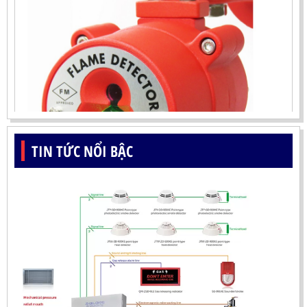
TIN TỨC NỔI BẬC
ĐẦU BÁO LỬA UV-IR CHỐNG NỔ-UX150 KOREA
LIÊN HỆ
Mã sản phẩm: UX150