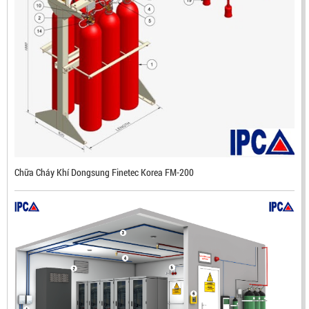
ĐẦU BÁO LỬA CHỐNG NỔ IR3- DX500 (MEKASENTRON
KOREA)
LIÊN HỆ
Mã sản phẩm: DX500
Chữa Cháy Khí Dongsung Finetec Korea FM-200