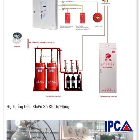
Hệ Thống Điều Khiển Xả Khí Tự Động
ĐẦU BÁO LỬA CHỐNG NỔ CHỐNG NƯỚC UV/IR- UX300
NHẬP KHẨU HÀN QUỐC
LIÊN HỆ